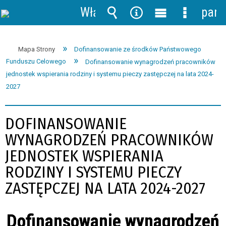
Włącz
pane
powiadomienia
Wyszukiwarka
Narzędzia
Menu
Menu
główne
szczegół
Mapa Strony
Dofinansowanie ze środków Państwowego
Funduszu Celowego
Dofinansowanie wynagrodzeń pracowników
jednostek wspierania rodziny i systemu pieczy zastępczej na lata 2024-
2027
DOFINANSOWANIE
WYNAGRODZEŃ PRACOWNIKÓW
JEDNOSTEK WSPIERANIA
RODZINY I SYSTEMU PIECZY
ZASTĘPCZEJ NA LATA 2024-2027
Dofinansowanie wynagrodzeń