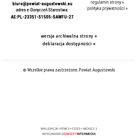
regulamin strony »
biuro@powiat-augustowski.eu
polityka prywatności »
adres e-Doręczeń Starostwa:
AE:PL-23351-51505-SAWFU-27
wersja archiwalna strony »
deklaracja dostępności »
© Wszelkie prawa zastrzeżone, Powiat Augustowski
WALIDACJA:
HTML5
+
CSS3
+
WCAG 2.1
WYKONANIE
CONCEPT
INTERMEDIA