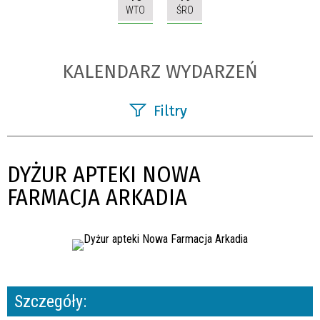
WTO
ŚRO
KALENDARZ WYDARZEŃ
Filtry
Szukana fraza
DYŻUR APTEKI NOWA
Kategoria
FARMACJA ARKADIA
Trwające w zakresie
—
Miejsce
Szczegóły:
Organizator