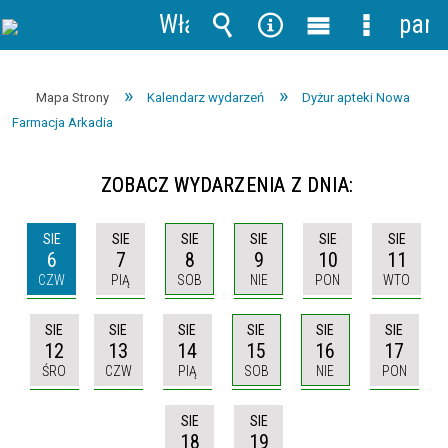
Włącz
pane
powiadomienia
Wyszukiwarka
Narzędzia
Menu
Menu
główne
szczegół
Mapa Strony
Kalendarz wydarzeń
Dyżur apteki Nowa
Farmacja Arkadia
ZOBACZ WYDARZENIA Z DNIA:
SIE
SIE
SIE
SIE
SIE
SIE
6
7
8
9
10
11
CZW
PIĄ
SOB
NIE
PON
WTO
SIE
SIE
SIE
SIE
SIE
SIE
12
13
14
15
16
17
ŚRO
CZW
PIĄ
SOB
NIE
PON
SIE
SIE
18
19