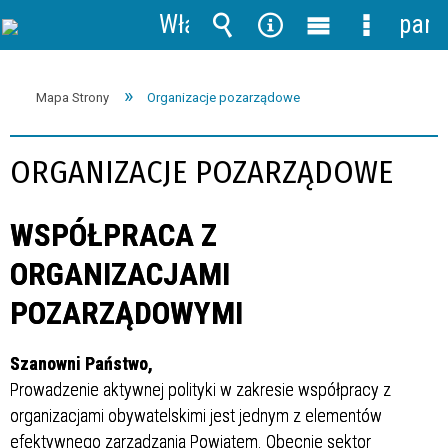
Włącz
pane
powiadomienia
Wyszukiwarka
Narzędzia
Menu
Menu
główne
szczegół
Mapa Strony
Organizacje pozarządowe
ORGANIZACJE POZARZĄDOWE
WSPÓŁPRACA Z
ORGANIZACJAMI
POZARZĄDOWYMI
Szanowni Państwo,
Prowadzenie aktywnej polityki w zakresie współpracy z
organizacjami obywatelskimi jest jednym z elementów
efektywnego zarządzania Powiatem. Obecnie sektor