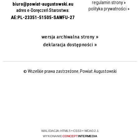
regulamin strony »
biuro@powiat-augustowski.eu
polityka prywatności »
adres e-Doręczeń Starostwa:
AE:PL-23351-51505-SAWFU-27
wersja archiwalna strony »
deklaracja dostępności »
© Wszelkie prawa zastrzeżone, Powiat Augustowski
WALIDACJA:
HTML5
+
CSS3
+
WCAG 2.1
WYKONANIE
CONCEPT
INTERMEDIA