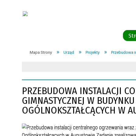
St
RADA POWIATU
Miasto Augustów
Mapa Strony
Urząd
Projekty
Przebudowa in
ZARZĄD POWIATU
Gmina Augustów
Gmina Bargłów Kościelny
PRZEBUDOWA INSTALACJI CO
Miasto i Gmina Lipsk
GIMNASTYCZNEJ W BUDYNKU
Gmina Nowinka
OGÓLNOKSZTAŁCĄCYCH W A
Gmina Płaska
Gmina Sztabin