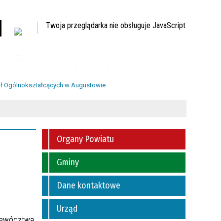
Twoja przeglądarka nie obsługuje JavaScript
ny
Kontakt
Sprawy
Dyżury aptek
kół Ogólnokształcących w Augustowie
Organy Powiatu
Gminy
Dane kontaktowe
Urząd